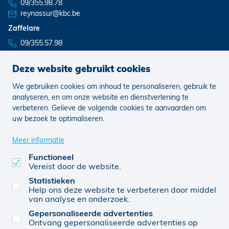
09/355.98.78
reynassur@kbc.be
Zaffelare
09/355.57.98
Deze website gebruikt cookies
We gebruiken cookies om inhoud te personaliseren, gebruik te
Nieuws
Vacatures
analyseren, en om onze website en dienstverlening te
verbeteren. Gelieve de volgende cookies te aanvaarden om
uw bezoek te optimaliseren.
Juridisch
Klachten
Cookie voorkeuren aanpassen
Meer informatie
Functioneel
Vereist door de website.
0452 829 256
© KBC 2026
Website door FW4
Statistieken
Help ons deze website te verbeteren door middel
van analyse en onderzoek.
Gepersonaliseerde advertenties
Reynassur BV (0452 829 256), verbonden agent, van
Ontvang gepersonaliseerde advertenties op
KBC Verzekeringen nv, Professor Roger Van