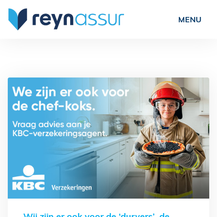
Particulieren
Ondernemers
Verenigingen
Over ons
Nieuws
Vacatures
Veelgestelde vragen
Contact
Schade?
Wij zijn er ook voor de ‘durvers’, de