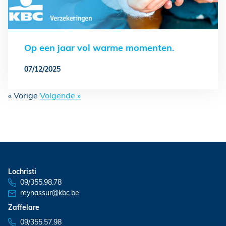
Op een jaar vol warme momenten.
07/12/2025
« Vorige
Volgende »
Lochristi
09/355.98.78
reynassur@kbc.be
Zaffelare
09/355.57.98