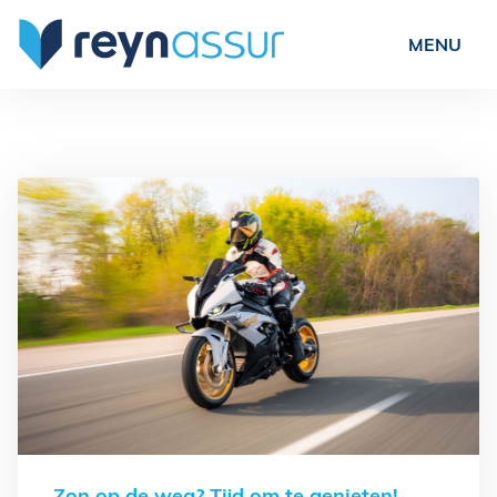
Particulieren
Ondernemers
Verenigingen
Over ons
Nieuws
Vacatures
Veelgestelde vragen
Contact
Schade?
Zon op de weg? Tijd om te genieten!