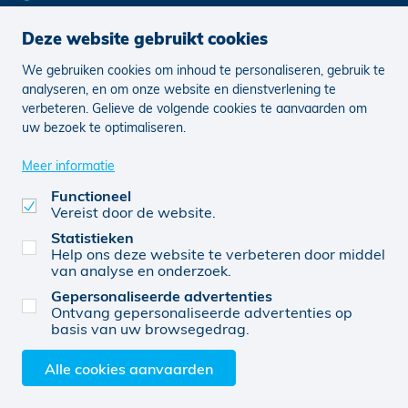
Deze website gebruikt cookies
We gebruiken cookies om inhoud te personaliseren, gebruik te
Nieuws
Vacatures
analyseren, en om onze website en dienstverlening te
verbeteren. Gelieve de volgende cookies te aanvaarden om
uw bezoek te optimaliseren.
Juridisch
Klachten
Cookie voorkeuren aanpassen
Meer informatie
Functioneel
Vereist door de website.
0452 829 256
© KBC 2026
Website door FW4
Statistieken
Help ons deze website te verbeteren door middel
van analyse en onderzoek.
Gepersonaliseerde advertenties
Reynassur BV (0452 829 256), verbonden agent, van
Ontvang gepersonaliseerde advertenties op
KBC Verzekeringen nv, Professor Roger Van
basis van uw browsegedrag.
Overstraetenplein 2, 3000 Leuven, België, BTW BE
0403.552.563, RPR Leuven
Alle cookies aanvaarden